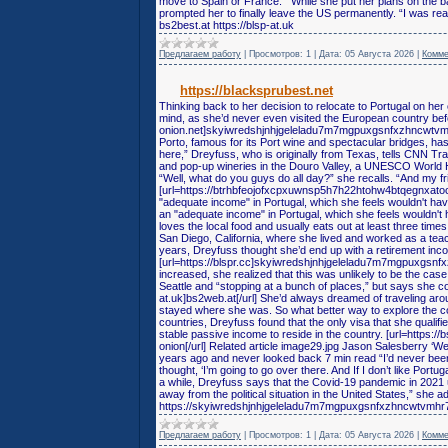
move to Spain or France.’” While she put her plans on the b
prompted her to finally leave the US permanently. “I was real
bs2best.at https://blsp-at.uk
Предлагаем работу
|
Просмотров:
1
|
Дата:
05 Августа 2026
|
Комме
https://blacksprubest.net
Thinking back to her decision to relocate to Portugal on he
mind, as she’d never even visited the European country bef
onion.net]skyiwredshjnhjgeleladu7m7mgpuxgsnfxzhncwtvmhr7l
Porto, famous for its Port wine and spectacular bridges, has 
here,” Dreyfuss, who is originally from Texas, tells CNN Tra
and pop-up wineries in the Douro Valley, a UNESCO World He
“Well, what do you guys do all day?” she recalls. “And my fr
[url=https://btrhbfeojofxcpxuwnsp5h7h22htohw4btqegnxatocbkgdl
"adequate income" in Portugal, which she feels wouldn't have 
an "adequate income" in Portugal, which she feels wouldn't 
loves the local food and usually eats out at least three ti
San Diego, California, where she lived and worked as a tea
years, Dreyfuss thought she’d end up with a retirement incom
[url=https://blspr.cc]skyiwredshjnhjgeleladu7m7mgpuxgsnfxz
increased, she realized that this was unlikely to be the cas
Seattle and “stopping at a bunch of places,” but says she co
at.uk]bs2web.at[/url] She’d always dreamed of traveling aro
stayed where she was. So what better way to explore the co
countries, Dreyfuss found that the only visa that she qualifi
stable passive income to reside in the country. [url=http
onion[/url] Related article image29.jpg Jason Salesberry ‘W
years ago and never looked back 7 min read “I’d never been t
thought, ‘I’m going to go over there. And If I don’t like Portu
a while, Dreyfuss says that the Covid-19 pandemic in 2021 ul
away from the political situation in the United States,” 
https://skyiwredshjnhjgeleladu7m7mgpuxgsnfxzhncwtvmhr7
Предлагаем работу
|
Просмотров:
1
|
Дата:
05 Августа 2026
|
Комме