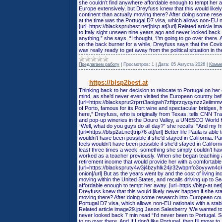
she couldn’t find anywhere affordable enough to tempt her aw
Europe extensively, but Dreyfuss knew that this would like
continent than actually moving there? After doing some resea
at the time was the Portugal D7 visa, which allows non-EU na
[url=https://blacksprubest.net]blsp at[/url] Related articl
to Italy sight unseen nine years ago and never looked back 7
anything,” she says. “I thought, ‘I’m going to go over there. A
on the back burner for a while, Dreyfuss says that the Covi
was really ready to get away from the political situation in t
Предлагаем работу
|
Просмотров:
1
|
Дата:
05 Августа 2026
|
Комме
https://blsp2best.at
Thinking back to her decision to relocate to Portugal on he
mind, as she’d never even visited the European country bef
[url=https://blacksprut2rprrt3aoigwh7zftiprzqyqynzz2eiimmw
of Porto, famous for its Port wine and spectacular bridges, h
here,” Dreyfuss, who is originally from Texas, tells CNN Tra
and pop-up wineries in the Douro Valley, a UNESCO World He
“Well, what do you guys do all day?” she recalls. “And my fr
[url=https://blsp2at.net]trip76 at[/url] Better life Paula is ab
wouldn't have been possible if she'd stayed in California. Pa
feels wouldn't have been possible if she'd stayed in Califor
least three times a week, something she simply couldn’t ha
worked as a teacher previously. When she began teaching af
retirement income that would provide her with a comfortable l
[url=https://blackspruty4w3j4bzyhlk24jr32wbpnfo3oyywn
onion[/url] But as the years went by and the cost of living i
moving within the United States, and recalls driving up to S
affordable enough to tempt her away. [url=https://blsp-at.ne
Dreyfuss knew that this would likely never happen if she st
moving there? After doing some research into European countr
Portugal D7 visa, which allows non-EU nationals with a stable
Related article image29.jpg Jason Salesberry ‘We wanted to
never looked back 7 min read “I’d never been to Portugal. So 
to go over there. And If I don’t like Portugal, then I’ll move