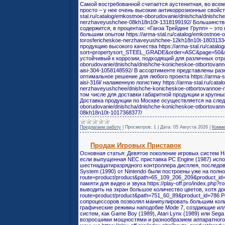
Самой востребованной считается аустенитная, во всем
просто – у нее очень высокие антикоррозионные свойств
stal.ru/catalog/emkostnoe-oborudovanie/dnishcha/dnishch
nerzhaveyushchee-08kh18n10t-1318199192/ Большинство
содержится, в процентах: «Ганза Трейдинг Групп» – эт
большим опытом https://arma-stal.ru/catalog/emkostnoe-
torosfericheskoe-nerzhaveyushchee-12kh18n10t-180313
продукцию высокого качества https://arma-stal.ru/catal
sort=propertysort_STEEL_GRADE&order=ASC&page=50&se
устойчивый к коррозии, подходящий для различных отрас
oborudovanie/dnishcha/dnishche-konicheskoe-otbortovan
aisi-304-1058148592/ В ассортименте представлены раз
оптимальное решение для любого проекта https://arma-st
aisi-316l/ налаженную логистику https://arma-stal.ru/cat
nerzhaveyushchee/dnishche-konicheskoe-otbortovannoe
том числе для доставки габаритной продукции и крупных за
Доставка продукции по Москве осуществляется на следую
oborudovanie/dnishcha/dnishche-konicheskoe-otbortovan
08kh18n10t-1017368377/
Предлагаем работу
|
Просмотров:
1
|
Дата:
05 Августа 2026
|
Комме
Продаж Игровых Приставок
Основная статья: Девятое поколение игровых систем Н
если выпущенная NEC приставка PC Engine (1987) исп
шестнадцатиразрядного контроллера дисплея, последовав
System (1990) от Nintendo были построены уже на полноц
route=product/product&path=65_109_206_209&product_id
памяти для видео и звука https://play-off.pro/index.php
выводить на экран большое количество цветов, хотя дост
route=product/product&path=751_60_89&product_id=786
сопроцессоров позволял манипулировать большим коли
графические режимы наподобие Mode 7, создающие иллю
систем, как Game Boy (1989), Atari Lynx (1989) или Se
возросшими мощностями и разнообразием аппаратного о