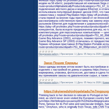
меньше https://play-off.pro/index.php?route=product/pr
модем на 56 кбит/с; разработавшая её компания Sega счи
route=product/AlphabeticallyProducts&category=751_67_
подключения жёсткого диска и модема Ethernet; в отл
использовала популярный формат дисков DVD, что такж
совместима с первой PlayStation https://play-off.pro/in
стала первой за многие годы приставкой от не-японско
рассматривала собственную приставку как замену иг
разъемом Ethernet для подключения к широкополосной се
https://play-off.pro/index.php?route=product/product&pa
конкурентов, была всецело предназначена для игр, но 
комплектующих для персональных компьютеров — центра
off.pro/index.php?route=product/product&path=751_60_8
Game Boy Advance (2001), которую, помимо прочего, мо
Game Boy Advance SP (2003) отличалась от предшестве
Термин «Игровая приставка» В PlayStation Portable испол
route=product/product&path=751_60_89&product_id=1637
Предлагаем работу
|
Просмотров:
1
|
Дата:
05 Августа 2026
|
Комме
Заказ Пошив Одежды
Заказ одежды мелким оптом может быть востребован в 
изделиях с настройкой ее длины и ширины https://norsy.r
маркировка, упаковка, фотосессия, доставка и сдача това
мы принимаем заказы на давальческом сырье, а также м
Предлагаем работу
|
Просмотров:
1
|
Дата:
05 Августа 2026
|
Комме
https://skyiwredshjnhjgeleladu7m7mgpux
Thinking back to her decision to relocate to Portugal on he
mind, as she’d never even visited the European country bef
[url=https://btrhbfeojofxcpxuwnsp5h7h22htohw4btqegnxatocbkg
Porto, famous for its Port wine and spectacular bridges, has 
here,” Dreyfuss, who is originally from Texas, tells CNN Tra