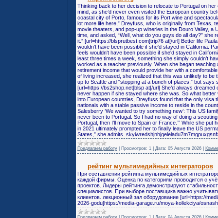
Thinking back to her decision to relocate to Portugal on he
mind, as she’d never even visited the European country befor
coastal city of Porto, famous for its Port wine and spectacul
lot more life here,” Dreyfuss, who is originally from Texas, 
movie theaters, and pop-up wineries in the Douro Valley, a
time, and asked, “Well, what do you guys do all day?” she r
it.” [url=https://blsprutbest.com]trip76 at[/url] Better life Pa
wouldn't have been possible if she'd stayed in California. Pa
feels wouldn't have been possible if she'd stayed in Califor
least three times a week, something she simply couldn’t ha
worked as a teacher previously. When she began teaching af
retirement income that would provide her with a comfortable l
of living increased, she realized that this was unlikely to b
up to Seattle and “stopping at a bunch of places,” but says
[url=https://bs2shop.net]blsp at[/url] She’d always dreamed 
never happen if she stayed where she was. So what better w
into European countries, Dreyfuss found that the only visa t
nationals with a stable passive income to reside in the count
Salesberry ‘We wanted to try something new’: This US famil
never been to Portugal. So I had no way of doing a scouting tr
Portugal, then I’ll move to Spain or France.’” While she put
in 2021 ultimately prompted her to finally leave the US perman
States,” she admits. skyiwredshjnhjgeleladu7m7mgpuxgsnfx
Предлагаем работу
|
Просмотров:
1
|
Дата:
05 Августа 2026
|
Комме
рейтинг мультимедийных интеграторов
При составлении рейтинга мультимедийных интегратор
каждой фирмы. Оценка по категориям проводится с уч
проектов. Лидеры рейтинга демонстрируют стабильност
специалистов. При выборе поставщика важно учитыват
клиентов. лекционный зал оборудование [url=https://media
2026-godu]https://media-garage.ru/moya-kollekciya/osnashc
Предлагаем работу
|
Просмотров:
1
|
Дата:
04 Августа 2026
|
Комме