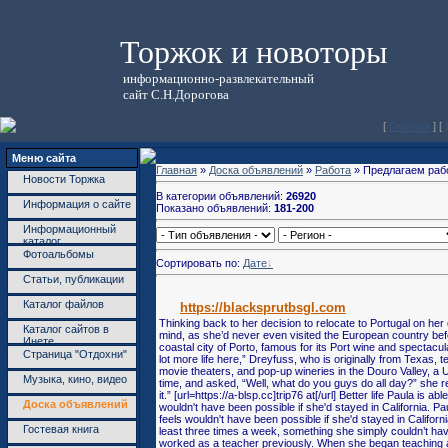
Торжок и новоторы
информационно-развлекательный
сайт С.Н.Дорогова
[
Главная
] [
Меню сайта
Главная
»
Доска объявлений
»
Работа
» Предлагаем раб
Новости Торжка
В категории объявлений:
26920
Информация о сайте
Показано объявлений:
181-200
Информационный
каталог
Фотоальбомы
Сортировать по:
Дате
Cтатьи, публикации
Каталог файлов
https://blacksprutbsgl.com
Thinking back to her decision to relocate to Portugal on he
Каталог сайтов в
mind, as she’d never even visited the European country befo
Инете
coastal city of Porto, famous for its Port wine and spectacul
Страница "Отдохни"
lot more life here,” Dreyfuss, who is originally from Texas, 
movie theaters, and pop-up wineries in the Douro Valley, a
Музыка, кино, видео
time, and asked, “Well, what do you guys do all day?” she r
it.” [url=https://a-blsp.cc]trip76 at[/url] Better life Paula is
Доска объявлений
wouldn't have been possible if she'd stayed in California. Pa
feels wouldn't have been possible if she'd stayed in Califor
Гостевая книга
least three times a week, something she simply couldn’t ha
worked as a teacher previously. When she began teaching af