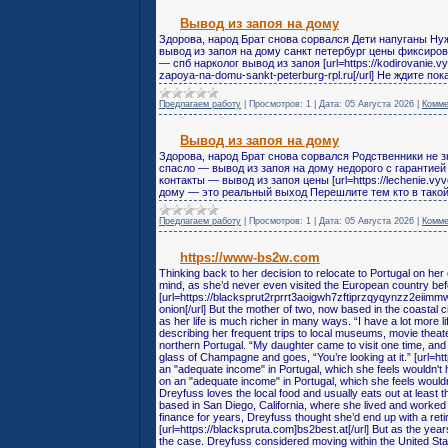
Вывод из запоя на дому
Здорова, народ Брат снова сорвался Дети напуганы Ну
вывод из запоя на дому санкт петербург цены фиксиро
— спб нарколог вывод из запоя [url=https://kodirovanie.vy
zapoya-na-domu-sankt-peterburg-rpl.ru[/url] Не ждите п
Предлагаем работу
|
Просмотров:
1
|
Дата:
05 Августа 2026
|
Комме
Вывод из запоя на дому
Здорова, народ Брат снова сорвался Родственники не з
спасло — вывод из запоя на дому недорого с гарантие
контакты — вывод из запоя цены [url=https://lechenie.vy
дому — это реальный выход Перешлите тем кто в такой
Предлагаем работу
|
Просмотров:
1
|
Дата:
05 Августа 2026
|
Комме
https://www-bs2w.com
Thinking back to her decision to relocate to Portugal on he
mind, as she’d never even visited the European country bef
[url=https://blacksprut2rprrt3aoigwh7zftiprzqyqynzz2ei
onion[/url] But the mother of two, now based in the coastal c
as her life is much richer in many ways. “I have a lot more li
describing her frequent trips to local museums, movie thea
northern Portugal. “My daughter came to visit one time, and
glass of Champagne and goes, “You’re looking at it.” [url=http
an "adequate income" in Portugal, which she feels wouldn't ha
on an "adequate income" in Portugal, which she feels wouldn
Dreyfuss loves the local food and usually eats out at least
based in San Diego, California, where she lived and worked
finance for years, Dreyfuss thought she’d end up with a reti
[url=https://blackspruta.com]bs2best.at[/url] But as the year
the case. Dreyfuss considered moving within the United State