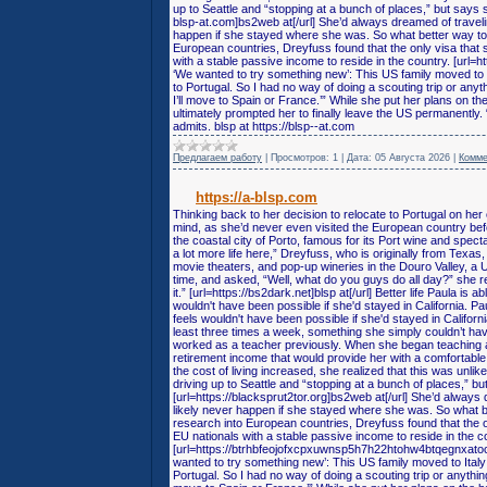
up to Seattle and “stopping at a bunch of places,” but says 
blsp-at.com]bs2web at[/url] She’d always dreamed of traveli
happen if she stayed where she was. So what better way to 
European countries, Dreyfuss found that the only visa that s
with a stable passive income to reside in the country. [url=h
‘We wanted to try something new’: This US family moved to 
to Portugal. So I had no way of doing a scouting trip or anythi
I’ll move to Spain or France.’” While she put her plans on 
ultimately prompted her to finally leave the US permanently. “
admits. blsp at https://blsp--at.com
Предлагаем работу
|
Просмотров:
1
|
Дата:
05 Августа 2026
|
Комме
https://a-blsp.com
Thinking back to her decision to relocate to Portugal on he
mind, as she’d never even visited the European country befor
the coastal city of Porto, famous for its Port wine and spect
a lot more life here,” Dreyfuss, who is originally from Texas
movie theaters, and pop-up wineries in the Douro Valley, a
time, and asked, “Well, what do you guys do all day?” she r
it.” [url=https://bs2dark.net]blsp at[/url] Better life Paula is
wouldn't have been possible if she'd stayed in California. Pa
feels wouldn't have been possible if she'd stayed in Califor
least three times a week, something she simply couldn’t ha
worked as a teacher previously. When she began teaching af
retirement income that would provide her with a comfortable l
the cost of living increased, she realized that this was unli
driving up to Seattle and “stopping at a bunch of places,” 
[url=https://blacksprut2tor.org]bs2web at[/url] She’d alway
likely never happen if she stayed where she was. So what be
research into European countries, Dreyfuss found that the on
EU nationals with a stable passive income to reside in the c
[url=https://btrhbfeojofxcpxuwnsp5h7h22htohw4btqegnxatocbk
wanted to try something new’: This US family moved to Ital
Portugal. So I had no way of doing a scouting trip or anything,”