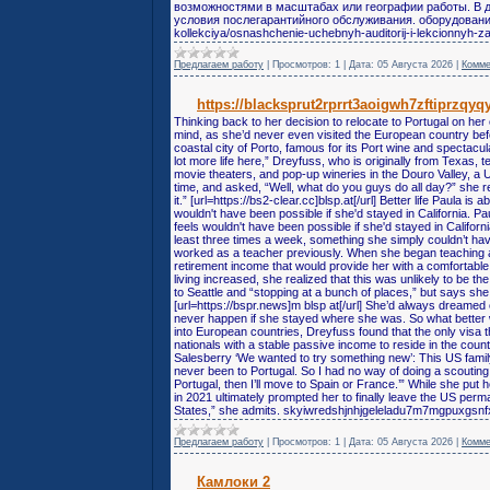
возможностями в масштабах или географии работы. В д
условия послегарантийного обслуживания. оборудование 
kollekciya/osnashchenie-uchebnyh-auditorij-i-lekcionnyh
Предлагаем работу
|
Просмотров:
1
|
Дата:
05 Августа 2026
|
Комме
https://blacksprut2rprrt3aoigwh7zftiprz
Thinking back to her decision to relocate to Portugal on he
mind, as she’d never even visited the European country befo
coastal city of Porto, famous for its Port wine and spectacul
lot more life here,” Dreyfuss, who is originally from Texas, 
movie theaters, and pop-up wineries in the Douro Valley, a
time, and asked, “Well, what do you guys do all day?” she r
it.” [url=https://bs2-clear.cc]blsp.at[/url] Better life Paula i
wouldn't have been possible if she'd stayed in California. Pa
feels wouldn't have been possible if she'd stayed in Califor
least three times a week, something she simply couldn’t ha
worked as a teacher previously. When she began teaching af
retirement income that would provide her with a comfortable li
living increased, she realized that this was unlikely to be t
to Seattle and “stopping at a bunch of places,” but says sh
[url=https://bspr.news]m blsp at[/url] She’d always dreamed 
never happen if she stayed where she was. So what better w
into European countries, Dreyfuss found that the only visa t
nationals with a stable passive income to reside in the coun
Salesberry ‘We wanted to try something new’: This US famil
never been to Portugal. So I had no way of doing a scouting tr
Portugal, then I’ll move to Spain or France.’” While she put
in 2021 ultimately prompted her to finally leave the US perman
States,” she admits. skyiwredshjnhjgeleladu7m7mgpuxgsnf
Предлагаем работу
|
Просмотров:
1
|
Дата:
05 Августа 2026
|
Комме
Камлоки 2