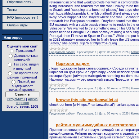
Обратная связь
retirement income that would provide her with a comfortable li
living increased, she realized that this was unlikely to be t
Тесты
to Seattle and “stopping at a bunch of places,” but says sh
[url=https://blacksprutdark.net]blsp.at[/url] She’d always d
likely never happen if she stayed where she was. So what be
FAQ (вопрос/ответ)
research into European countries, Dreyfuss found that the on
EU nationals with a stable passive income to reside in the co
Онлайн игры
Salesberry ‘We wanted to try something new’: This US famil
never been to Portugal. So I had no way of doing a scouting tr
Portugal, then I’ll move to Spain or France.’” While she put
Наш опрос
in 2021 ultimately prompted her to finally leave the US perman
States,” she admits. trip76.at https://bs-gl.org
Оцените мой сайт
Прекрасный!
Предлагаем работу
|
Просмотров:
1
|
Дата:
05 Августа 2026
|
Комме
Довольно-таки
неплохой!
Нарколог на дом
Так себе, видел
Люди подскажите Брат снова сорвался Соседи стучат в
и получше!
нарколог на дом срочно Через пару часов человек при
Не нравится по
екатеринбурге [url=https://alkogolizm.narkolog-na-dom-ekat
разным причинам!
Нарколог на дом — это реальный выход Перешлите тем 
Плохой, не
выдерживает
Предлагаем работу
|
Просмотров:
1
|
Дата:
05 Августа 2026
|
Комме
никакой критики!
Результаты
|
Архив
browse this site martianwallet ai
опросов
check out here [url=https://martianwallet.ai/]martian aptos wal
Всего ответов:
1505
Предлагаем работу
|
Просмотров:
1
|
Дата:
05 Августа 2026
|
Комме
рейтинг мультимедийных интеграторов
При составлении рейтинга мультимедийных интегратор
каждой фирмы. Рейтинг включает компании с разной с
промышленными системами. Средний сегмент представ