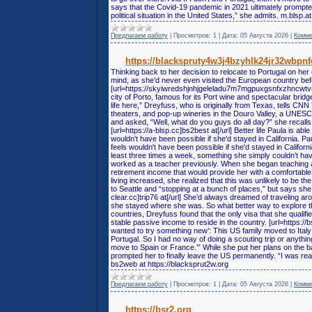
says that the Covid-19 pandemic in 2021 ultimately prompted
political situation in the United States,” she admits. m.blsp.a
Предлагаем работу
|
Просмотров:
1
|
Дата:
05 Августа 2026
|
Комме
https://blackspruty4w3j4bzyhlk24jr32wbp
Thinking back to her decision to relocate to Portugal on he
mind, as she’d never even visited the European country bef
[url=https://skyiwredshjnhjgeleladu7m7mgpuxgsnfxzhncwtvmh
city of Porto, famous for its Port wine and spectacular bridg
life here,” Dreyfuss, who is originally from Texas, tells CNN
theaters, and pop-up wineries in the Douro Valley, a UNESC
and asked, “Well, what do you guys do all day?” she recalls
[url=https://a-blsp.cc]bs2best at[/url] Better life Paula is ab
wouldn't have been possible if she'd stayed in California. Pa
feels wouldn't have been possible if she'd stayed in Califor
least three times a week, something she simply couldn’t ha
worked as a teacher previously. When she began teaching af
retirement income that would provide her with a comfortable l
living increased, she realized that this was unlikely to be t
to Seattle and “stopping at a bunch of places,” but says she
clear.cc]trip76 at[/url] She’d always dreamed of traveling a
she stayed where she was. So what better way to explore t
countries, Dreyfuss found that the only visa that she qualifi
stable passive income to reside in the country. [url=https:/
wanted to try something new’: This US family moved to Ital
Portugal. So I had no way of doing a scouting trip or anything,”
move to Spain or France.’” While she put her plans on the b
prompted her to finally leave the US permanently. “I was real
bs2web at https://blacksprut2w.org
Предлагаем работу
|
Просмотров:
1
|
Дата:
05 Августа 2026
|
Комме
https://bsr2.org