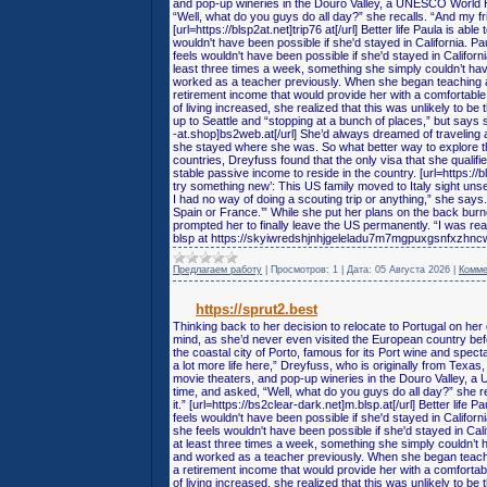
and pop-up wineries in the Douro Valley, a UNESCO World He
“Well, what do you guys do all day?” she recalls. “And my fr
[url=https://blsp2at.net]trip76 at[/url] Better life Paula is ab
wouldn't have been possible if she'd stayed in California. Pa
feels wouldn't have been possible if she'd stayed in Califor
least three times a week, something she simply couldn’t ha
worked as a teacher previously. When she began teaching af
retirement income that would provide her with a comfortable l
of living increased, she realized that this was unlikely to b
up to Seattle and “stopping at a bunch of places,” but says 
-at.shop]bs2web.at[/url] She’d always dreamed of traveling 
she stayed where she was. So what better way to explore t
countries, Dreyfuss found that the only visa that she qualifi
stable passive income to reside in the country. [url=https://
try something new’: This US family moved to Italy sight un
I had no way of doing a scouting trip or anything,” she says. “I
Spain or France.’” While she put her plans on the back burn
prompted her to finally leave the US permanently. “I was real
blsp at https://skyiwredshjnhjgeleladu7m7mgpuxgsnfxzhn
Предлагаем работу
|
Просмотров:
1
|
Дата:
05 Августа 2026
|
Комме
https://sprut2.best
Thinking back to her decision to relocate to Portugal on he
mind, as she’d never even visited the European country befor
the coastal city of Porto, famous for its Port wine and spect
a lot more life here,” Dreyfuss, who is originally from Texas
movie theaters, and pop-up wineries in the Douro Valley, a
time, and asked, “Well, what do you guys do all day?” she r
it.” [url=https://bs2clear-dark.net]m.blsp.at[/url] Better life
feels wouldn't have been possible if she'd stayed in Californi
she feels wouldn't have been possible if she'd stayed in Cal
at least three times a week, something she simply couldn’t
and worked as a teacher previously. When she began teachin
a retirement income that would provide her with a comfortable 
of living increased, she realized that this was unlikely to b